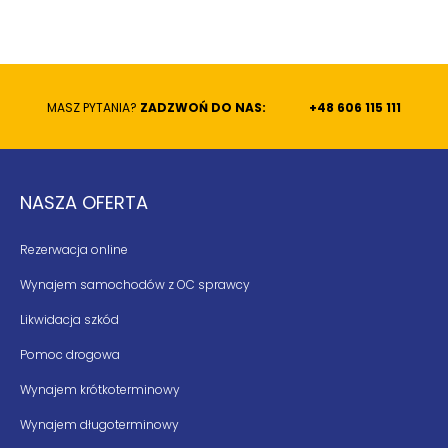
MASZ PYTANIA?
ZADZWOŃ DO NAS:
+48 606 115 111
NASZA OFERTA
Rezerwacja online
Wynajem samochodów z OC sprawcy
Likwidacja szkód
Pomoc drogowa
Wynajem krótkoterminowy
Wynajem długoterminowy